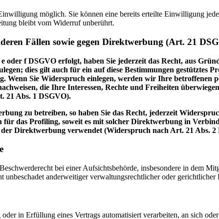
nwilligung möglich. Sie können eine bereits erteilte Einwilligung jede
itung bleibt vom Widerruf unberührt.
nderen Fällen sowie gegen Direktwerbung (Art. 21 DS
 e oder f DSGVO erfolgt, haben Sie jederzeit das Recht, aus Gründ
en; dies gilt auch für ein auf diese Bestimmungen gestütztes Prof
. Wenn Sie Widerspruch einlegen, werden wir Ihre betroffenen pe
achweisen, die Ihre Interessen, Rechte und Freiheiten überwiege
t. 21 Abs. 1 DSGVO).
bung zu betreiben, so haben Sie das Recht, jederzeit Widerspruc
 für das Profiling, soweit es mit solcher Direktwerbung in Verbi
 der Direktwerbung verwendet (Widerspruch nach Art. 21 Abs. 
e
schwerderecht bei einer Aufsichtsbehörde, insbesondere in dem Mitgli
 unbeschadet anderweitiger verwaltungsrechtlicher oder gerichtlicher 
oder in Erfüllung eines Vertrags automatisiert verarbeiten, an sich od