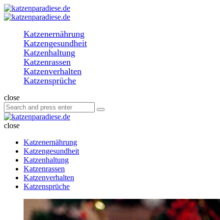
Menu
Search
katzenparadiese.de
Menu
Katzenernährung
Katzengesundheit
Katzenhaltung
Katzenrassen
Katzenverhalten
Katzensprüche
Search
close
Search
Search
for:
katzenparadiese.de
close
Katzenernährung
Katzengesundheit
Katzenhaltung
Katzenrassen
Katzenverhalten
Katzensprüche