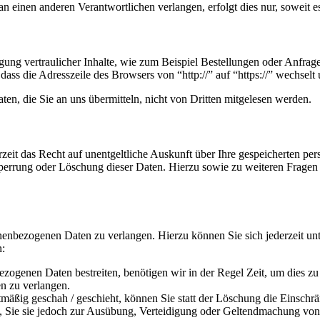
n einen anderen Verantwortlichen verlangen, erfolgt dies nur, soweit e
ung vertraulicher Inhalte, wie zum Beispiel Bestellungen oder Anfrage
dass die Adresszeile des Browsers von “http://” auf “https://” wechsel
en, die Sie an uns übermitteln, nicht von Dritten mitgelesen werden.
zeit das Recht auf unentgeltliche Auskunft über Ihre gespeicherten 
Sperrung oder Löschung dieser Daten. Hierzu sowie zu weiteren Frage
onenbezogenen Daten zu verlangen. Hierzu können Sie sich jederzeit 
n:
ezogenen Daten bestreiten, benötigen wir in der Regel Zeit, um dies z
n zu verlangen.
äßig geschah / geschieht, können Sie statt der Löschung die Einschr
Sie sie jedoch zur Ausübung, Verteidigung oder Geltendmachung von R