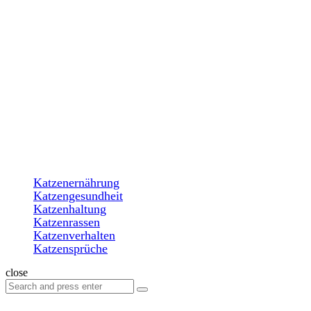
Menu
Search
katzenparadiese.de
Menu
Katzenernährung
Katzengesundheit
Katzenhaltung
Katzenrassen
Katzenverhalten
Katzensprüche
Search
close
Search
Search
for: