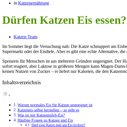
Categories
Posted
in
Katzenernährung
in
Dürfen Katzen Eis essen?
Posted
Katzen Team
by
Im Sommer liegt die Versuchung nah: Die Katze schnuppert am Eisbech
Supermarkt oder der Eisdiele. Aber es gibt eine echte Alternative, die
Speiseeis für Menschen ist aus mehreren Gründen ungeeignet. Der Haup
sofort reagiert, aber Laktose in größeren Mengen kann Magen-Darm
keinen Nutzen von Zucker – er liefert nur Kalorien, die den Katzenst
Inhaltsverzeichnis
Warum normales Eis für Katzen ungeeignet ist
Katzeneis selbst herstellen – so geht es
Was ist mit Katzenmilch-Eis?
Häufige Fragen zu Katzen und Eis
Darf eine Katze mal am Eis lecken?