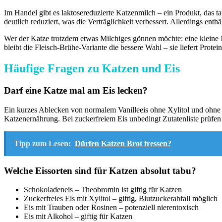
Im Handel gibt es laktosereduzierte Katzenmilch – ein Produkt, das tat
deutlich reduziert, was die Verträglichkeit verbessert. Allerdings en
Wer der Katze trotzdem etwas Milchiges gönnen möchte: eine kleine 
bleibt die Fleisch-Brühe-Variante die bessere Wahl – sie liefert Protei
Häufige Fragen zu Katzen und Eis
Darf eine Katze mal am Eis lecken?
Ein kurzes Ablecken von normalem Vanilleeis ohne Xylitol und ohne Sc
Katzenernährung. Bei zuckerfreiem Eis unbedingt Zutatenliste prüfen
Tipp zum Lesen:
Dürfen Katzen Brot fressen?
Welche Eissorten sind für Katzen absolut tabu?
Schokoladeneis – Theobromin ist giftig für Katzen
Zuckerfreies Eis mit Xylitol – giftig, Blutzuckerabfall möglich
Eis mit Trauben oder Rosinen – potenziell nierentoxisch
Eis mit Alkohol – giftig für Katzen