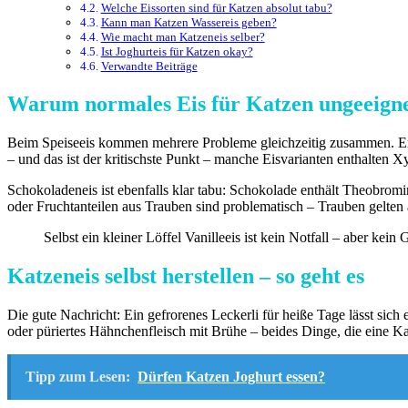
Welche Eissorten sind für Katzen absolut tabu?
Kann man Katzen Wassereis geben?
Wie macht man Katzeneis selber?
Ist Joghurteis für Katzen okay?
Verwandte Beiträge
Warum normales Eis für Katzen ungeeignet
Beim Speiseeis kommen mehrere Probleme gleichzeitig zusammen. Ersten
– und das ist der kritischste Punkt – manche Eisvarianten enthalten Xy
Schokoladeneis ist ebenfalls klar tabu: Schokolade enthält Theobrom
oder Fruchtanteilen aus Trauben sind problematisch – Trauben gelten al
Selbst ein kleiner Löffel Vanilleeis ist kein Notfall – aber 
Katzeneis selbst herstellen – so geht es
Die gute Nachricht: Ein gefrorenes Leckerli für heiße Tage lässt sic
oder püriertes Hähnchenfleisch mit Brühe – beides Dinge, die eine Ka
Tipp zum Lesen:
Dürfen Katzen Joghurt essen?