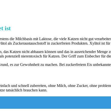
 ist
s die Milchbasis mit Laktose, die viele Katzen nicht gut verarbeiten. 
litol als Zuckeraustauschstoff in zuckerfreien Produkten. Xylitol ist f
in, das Katzen nicht abbauen können und das in ausreichender Menge zu
s potenziell nierentoxisch für Katzen. Der Griff zum Eisbecher für die K
kein Grund, es zur Gewohnheit zu machen. Bei zuckerfreiem Eis unbekan
h einfach und schnell zubereiten, ohne Milch, ohne Zucker, ohne probl
tze tatsächlich brauchen kann.