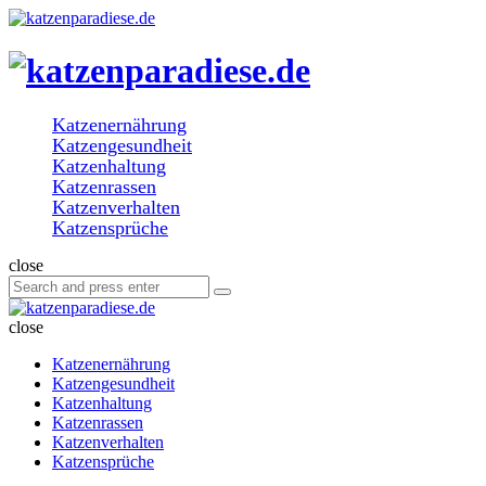
Menu
Search
katzenparad
Menu
Katzenernährung
Katzengesundheit
Katzenhaltung
Katzenrassen
Katzenverhalten
Katzensprüche
Search
close
Search
Search
for:
katzenparadiese.de
close
Katzenernährung
Katzengesundheit
Katzenhaltung
Katzenrassen
Katzenverhalten
Katzensprüche