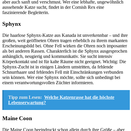
aber auch sanft und verschmust. Wer eine lebhafte, ungewöhnlich
aussehende Katze sucht, findet in der Cornish Rex eine
faszinierende Begleiterin.
Sphynx
Die haarlose Sphynx-Katze aus Kanada ist unverkennbar – und ihre
großen, weit geöffneten Ohren tragen erheblich zu ihrem markanten
Erscheinungsbild bei. Ohne Fell wirken die Ohren noch imposanter
als bei anderen Rassen. Charakterlich ist die Sphynx ausgesprochen
anhänglich, neugierig und kommunikativ. Sie sucht intensiv
Körperkontakt und ist für kalte Räume nicht geeignet. Wichtig: Die
Sphynx-Zucht ist in einigen Ländern umstritten, da fehlende
Schnurrhaare und fehlendes Fell mit Einschränkungen verbunden
sein können. Wer eine Sphynx möchte, sollte sich unbedingt bei
einem verantwortungsvollen Züchter informieren.
Tipp zum Lesen:
Welche Katzenrasse hat die höchste
Lebenserwartung?
Maine Coon
Die Maine Coon beeindruckt schon allein durch ihre Größe – aber