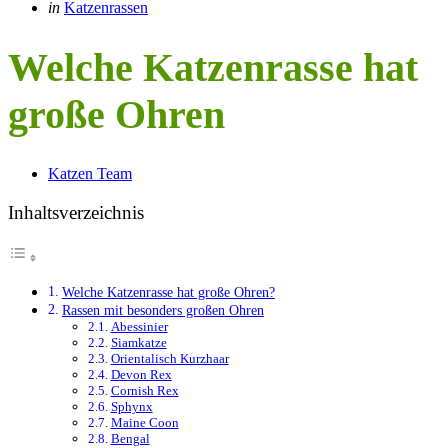
Categories
Posted
in
Katzenrassen
in
Welche Katzenrasse hat
große Ohren
Posted
Katzen Team
by
Inhaltsverzeichnis
Welche Katzenrasse hat große Ohren?
Rassen mit besonders großen Ohren
Abessinier
Siamkatze
Orientalisch Kurzhaar
Devon Rex
Cornish Rex
Sphynx
Maine Coon
Bengal