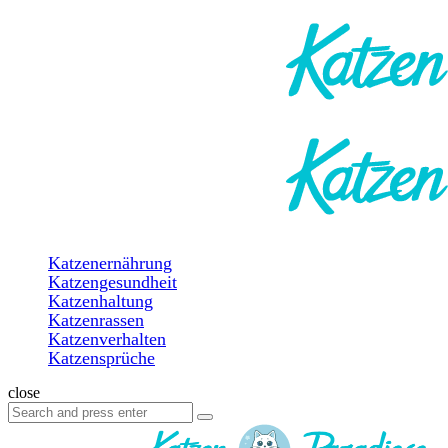
Menu
Search
katzenparadiese.de
Menu
Katzenernährung
Katzengesundheit
Katzenhaltung
Katzenrassen
Katzenverhalten
Katzensprüche
Search
close
Search
Search
for: