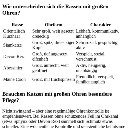
Wie unterscheiden sich die Rassen mit großen
Ohren?
Rasse
Ohrform
Charakter
Orientalisch
Sehr groß, weit gesetzt,
Lebhaft, kommunikativ,
Kurzhaar
dreieckig
anhänglich
Groß, spitz, dreieckiger
Sehr sozial, gesprächig,
Siamkatze
Kopf
aktiv
Groß, tief angesetzt,
Verspielt, sozial,
Devon Rex
elfenhaft
verschmust
Groß, aufrecht, weit
Aktiv, neugierig,
Abessinier
geöffnet
unabhängig
Freundlich, verspielt,
Maine Coon
Groß, mit Luchspinseln
familientauglich
Brauchen Katzen mit großen Ohren besondere
Pflege?
Nicht zwingend – aber eine regelmäßige Ohrenkontrolle ist
empfehlenswert. Bei Rassen ohne schützendes Fell im Ohrkanal
(etwa Sphynx oder Devon Rex) sammelt sich Schmutz etwas
schneller. Eine wöchentliche Kontrolle und gelegentliche behutsame