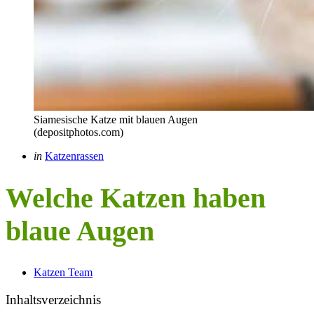
Siamesische Katze mit blauen Augen
(depositphotos.com)
Categories
Posted
in
Katzenrassen
in
Welche Katzen haben
blaue Augen
Posted
Katzen Team
by
Inhaltsverzeichnis