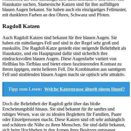
Hauskatze suchen. Siamesische Katzen sind für ihre auffälligen
blauen Augen bekannt. Sie haben auch ein einzigartiges Fellmuster,
mit dunkleren Farben an den Ohren, Schwanz und Pfoten.
Ragdoll Katzen
Auch Ragdoll Katzen sind bekannt für ihre blauen Augen. Sie
haben ein mittellanges Fell und sind in der Regel sehr groß und
muskulös. Die Ragdoll-Katze genießt eine steigende Beliebtheit als
Hauskatze, und ein Hauptgrund dafür sind sicherlich ihre
eindrucksvollen blauen Augen. Diese Augenfarbe variiert von
Hellblau bis Tiefblau und bietet einen faszinierenden Kontrast zu
ihrem üppigen, meist helleren Fell. Die Kombination aus samtigem
Fell und strahlenden blauen Augen macht sie optisch sehr attraktiv.
Tipp zum Lesen:
Welche Katzenrasse ähnelt einem Hund?
Doch die Beliebtheit der Ragdoll geht über das bloße
Erscheinungsbild hinaus. Sie sind bekannt für ihr sanftes und
ruhiges Wesen, was sie zu idealen Begleitern für Familien, Paare
oder Einzelpersonen macht. Diese Katzen sind oft sehr anhänglich
und schätzen die Nähe zu ihren Menschen. Sie sind dafür bekannt,
sich beim Hochheben in den Armen ihres Besitzers entspannt