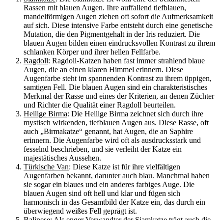
Rassen mit blauen Augen. Ihre auffallend tiefblauen,
mandelförmigen Augen ziehen oft sofort die Aufmerksamkeit
auf sich. Diese intensive Farbe entsteht durch eine genetische
Mutation, die den Pigmentgehalt in der Iris reduziert. Die
blauen Augen bilden einen eindrucksvollen Kontrast zu ihrem
schlanken Körper und ihrer hellen Fellfarbe.
Ragdoll
: Ragdoll-Katzen haben fast immer strahlend blaue
Augen, die an einen klaren Himmel erinnern. Diese
Augenfarbe steht im spannenden Kontrast zu ihrem üppigen,
samtigen Fell. Die blauen Augen sind ein charakteristisches
Merkmal der Rasse und eines der Kriterien, an denen Züchter
und Richter die Qualität einer Ragdoll beurteilen.
Heilige Birma
: Die Heilige Birma zeichnet sich durch ihre
mystisch wirkenden, tiefblauen Augen aus. Diese Rasse, oft
auch „Birmakatze“ genannt, hat Augen, die an Saphire
erinnern. Die Augenfarbe wird oft als ausdrucksstark und
fesselnd beschrieben, und sie verleiht der Katze ein
majestätisches Aussehen.
Türkische Van
: Diese Katze ist für ihre vielfältigen
Augenfarben bekannt, darunter auch blau. Manchmal haben
sie sogar ein blaues und ein anderes farbiges Auge. Die
blauen Augen sind oft hell und klar und fügen sich
harmonisch in das Gesamtbild der Katze ein, das durch ein
überwiegend weißes Fell geprägt ist.
Balinese
: Als enger Verwandter der Siamkatze trägt auch die