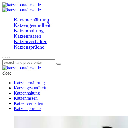
Menu
Search
katzenparadiese.de
Menu
Katzenernährung
Katzengesundheit
Katzenhaltung
Katzenrassen
Katzenverhalten
Katzensprüche
Search
close
Search
Search
for:
katzenparadiese.de
close
Katzenernährung
Katzengesundheit
Katzenhaltung
Katzenrassen
Katzenverhalten
Katzensprüche