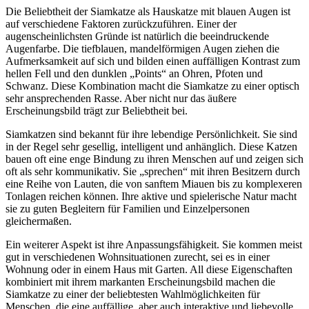
Die Beliebtheit der Siamkatze als Hauskatze mit blauen Augen ist
auf verschiedene Faktoren zurückzuführen. Einer der
augenscheinlichsten Gründe ist natürlich die beeindruckende
Augenfarbe. Die tiefblauen, mandelförmigen Augen ziehen die
Aufmerksamkeit auf sich und bilden einen auffälligen Kontrast zum
hellen Fell und den dunklen „Points“ an Ohren, Pfoten und
Schwanz. Diese Kombination macht die Siamkatze zu einer optisch
sehr ansprechenden Rasse. Aber nicht nur das äußere
Erscheinungsbild trägt zur Beliebtheit bei.
Siamkatzen sind bekannt für ihre lebendige Persönlichkeit. Sie sind
in der Regel sehr gesellig, intelligent und anhänglich. Diese Katzen
bauen oft eine enge Bindung zu ihren Menschen auf und zeigen sich
oft als sehr kommunikativ. Sie „sprechen“ mit ihren Besitzern durch
eine Reihe von Lauten, die von sanftem Miauen bis zu komplexeren
Tonlagen reichen können. Ihre aktive und spielerische Natur macht
sie zu guten Begleitern für Familien und Einzelpersonen
gleichermaßen.
Ein weiterer Aspekt ist ihre Anpassungsfähigkeit. Sie kommen meist
gut in verschiedenen Wohnsituationen zurecht, sei es in einer
Wohnung oder in einem Haus mit Garten. All diese Eigenschaften
kombiniert mit ihrem markanten Erscheinungsbild machen die
Siamkatze zu einer der beliebtesten Wahlmöglichkeiten für
Menschen, die eine auffällige, aber auch interaktive und liebevolle