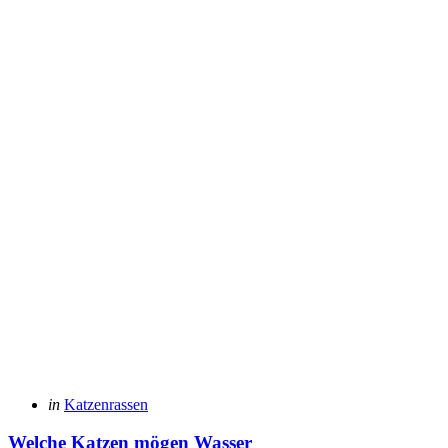
Posted
in
Katzenrassen
in
Welche Katzen mögen Wasser