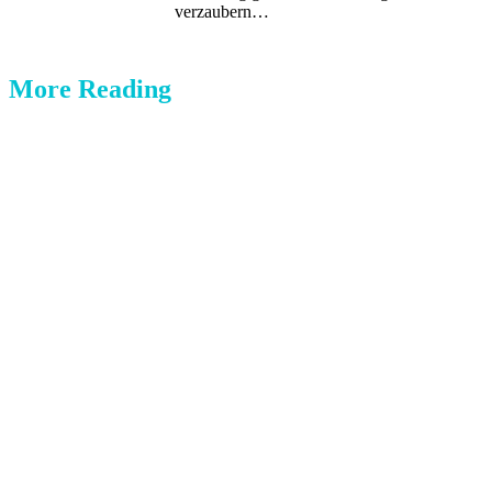
verzaubern…
More Reading
Post
navigation