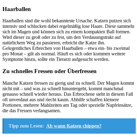
Haarballen
Haarballen sind die wohl bekannteste Ursache. Katzen putzen sich
intensiv und schlucken dabei regelmäßig lose Haare. Diese sammeln
sich im Magen und können sich zu einem kompakten Ball formen.
Wird dieser zu groß oder zu fest, um den Verdauungstrakt auf
natürlichem Weg zu passieren, erbricht die Katze ihn.
Gelegentliches Erbrechen von Haarballen – etwa ein- bis zweimal
pro Monat – gilt als normal. Häuft es sich oder kommen weitere
Symptome hinzu, sollte ein Tierarzt aufgesucht werden.
Zu schnelles Fressen oder Überfressen
Manche Katzen fressen zu gierig und zu schnell. Der Magen kommt
nicht mit – und was zu schnell hinuntergeht, kommt manchmal
genauso schnell wieder heraus. Das Erbrochene sieht in diesem Fall
oft unverdaut aus und riecht kaum. Abhilfe schaffen kleinere
Portionen, mehrere Mahlzeiten am Tag oder spezielle Napfeinsätze,
die das Fressen verlangsamen.
Tipp zum Lesen:
Ab wann Katzen chippen?