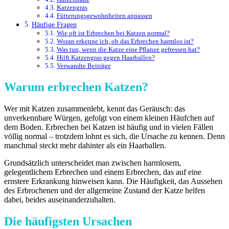
Katzengras
Fütterungsgewohnheiten anpassen
Häufige Fragen
Wie oft ist Erbrechen bei Katzen normal?
Woran erkenne ich, ob das Erbrechen harmlos ist?
Was tun, wenn die Katze eine Pflanze gefressen hat?
Hilft Katzengras gegen Haarballen?
Verwandte Beiträge
Warum erbrechen Katzen?
Wer mit Katzen zusammenlebt, kennt das Geräusch: das
unverkennbare Würgen, gefolgt von einem kleinen Häufchen auf
dem Boden. Erbrechen bei Katzen ist häufig und in vielen Fällen
völlig normal – trotzdem lohnt es sich, die Ursache zu kennen. Denn
manchmal steckt mehr dahinter als ein Haarballen.
Grundsätzlich unterscheidet man zwischen harmlosem,
gelegentlichem Erbrechen und einem Erbrechen, das auf eine
ernstere Erkrankung hinweisen kann. Die Häufigkeit, das Aussehen
des Erbrochenen und der allgemeine Zustand der Katze helfen
dabei, beides auseinanderzuhalten.
Die häufigsten Ursachen