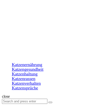
Menu
Search
katzenparadiese.de
Menu
Katzenernährung
Katzengesundheit
Katzenhaltung
Katzenrassen
Katzenverhalten
Katzensprüche
Search
close
Search
Search
for: