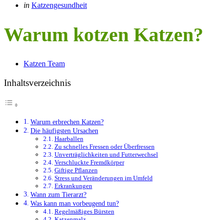
Categories
Posted
in
Katzengesundheit
in
Warum kotzen Katzen?
Posted
Katzen Team
by
Inhaltsverzeichnis
Warum erbrechen Katzen?
Die häufigsten Ursachen
Haarballen
Zu schnelles Fressen oder Überfressen
Unverträglichkeiten und Futterwechsel
Verschluckte Fremdkörper
Giftige Pflanzen
Stress und Veränderungen im Umfeld
Erkrankungen
Wann zum Tierarzt?
Was kann man vorbeugend tun?
Regelmäßiges Bürsten
Katzenmalz