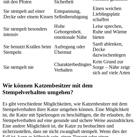
mit den Pfoten
Sicherheit
Einen weichen
Sie stempelt auf einer
Entspannung,
Lieblingsplatz
Decke oder einem Kissen
Selbstberuhigung
schaffen
Hohe
Leise sprechen,
Sie stempelt besonders
Geborgenheit,
Ruhe und Wärme
intensiv
emotionale Nähe
bieten
Sanft ablenken,
Sie benutzt Krallen beim
Aufregung oder
Decke
Stempeln
Übermut
dazwischenlegen
Kein Grund zur
Charakterbedingtes
Sie stempelt nie
Sorge – Nähe zeigt
Verhalten
sich auf viele Arten
Wie können Katzenbesitzer mit dem
Stempelverhalten umgehen?
Es gibt verschiedene Möglichkeiten, wie Katzenbesitzer mit dem
Stempelverhalten ihrer Katze umgehen können. Eine Möglichkeit
ist, die Katze mit Spielzeugen zu beschäftigen, die ihr erlauben, ihr
Stempelverhalten auf eine gesunde und sichere Weise auszudrücken.
Eine andere Möglichkeit ist, die Katze zu beobachten und
sicherzustellen, dass sie nicht zwanghaft stempelt. Wenn dies der
Fall ist, kann es hilfreich sein, einen Tierarzt oder einen