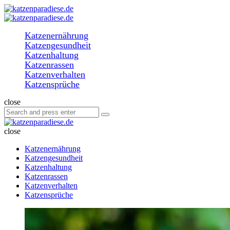
Menu
Search
katzenparadiese.de
Menu
Katzenernährung
Katzengesundheit
Katzenhaltung
Katzenrassen
Katzenverhalten
Katzensprüche
Search
close
Search
Search
for:
katzenparadiese.de
close
Katzenernährung
Katzengesundheit
Katzenhaltung
Katzenrassen
Katzenverhalten
Katzensprüche