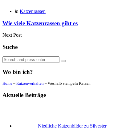
Posted
in
Katzenrassen
in
Wie viele Katzenrassen gibt es
Next Post
Suche
Search
Search
for:
Wo bin ich?
Home
–
Katzenverhalten
–
Weshalb stempeln Katzen
Aktuelle Beiträge
Niedliche Katzenbilder zu Silvester