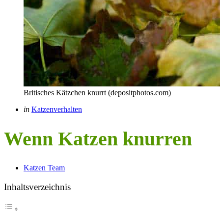
Britisches Kätzchen knurrt (depositphotos.com)
Categories
Posted
in
Katzenverhalten
in
Wenn Katzen knurren
Posted
Katzen Team
by
Inhaltsverzeichnis