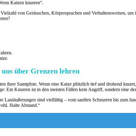
„Wenn Katzen knurren“.
 Vielzahl von Geräuschen, Körpersprachen und Verhaltensweisen, um i
rren?
wahren.
atze.
 uns über Grenzen lehren
ten ihrer Samtpfote. Wenn eine Katze plötzlich tief und drohend knurrt
rge: Ein Knurren ist in den meisten Fällen kein Angriff, sondern eine 
Ihre Lautäußerungen sind vielfältig – vom sanften Schnurren bis zum fa
ohl. Halte Abstand.“