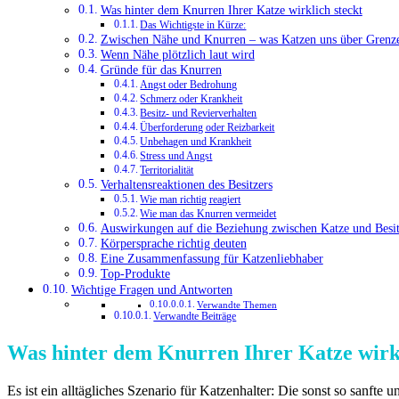
Was hinter dem Knurren Ihrer Katze wirklich steckt
Das Wichtigste in Kürze:
Zwischen Nähe und Knurren – was Katzen uns über Grenze
Wenn Nähe plötzlich laut wird
Gründe für das Knurren
Angst oder Bedrohung
Schmerz oder Krankheit
Besitz- und Revierverhalten
Überforderung oder Reizbarkeit
Unbehagen und Krankheit
Stress und Angst
Territorialität
Verhaltensreaktionen des Besitzers
Wie man richtig reagiert
Wie man das Knurren vermeidet
Auswirkungen auf die Beziehung zwischen Katze und Besit
Körpersprache richtig deuten
Eine Zusammenfassung für Katzenliebhaber
Top-Produkte
Wichtige Fragen und Antworten
Verwandte Themen
Verwandte Beiträge
Was hinter dem Knurren Ihrer Katze wirkl
Es ist ein alltägliches Szenario für Katzenhalter: Die sonst so sanft