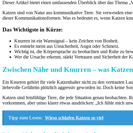
Dieser Artikel bietet einen umfassenden Überblick über das Thema 
Katzen sind von Natur aus kommunikative Tiere. Sie verwenden eine
dieser Kommunikationsformen. Was es bedeutet es, wenn Katzen knu
Das Wichtigste in Kürze:
Knurren ist ein Warnsignal – kein Zeichen von Bosheit.
Es entsteht meist aus Unsicherheit, Angst oder Schmerz.
Wichtig ist, die Körpersprache zu beobachten und Ruhe zu be
Wer die Ursache erkennt, stärkt Vertrauen und Sicherheit der K
Zwischen Nähe und Knurren – was Katzen
Ein Knurren gehört für viele Katzenhalter nicht zu den vertrauten Lau
liebevolle Gefährtin plötzlich aggressiv geworden ist. Doch keine So
Katzen sind feinfühlige Tiere, die jede Situation genau beobachten. 
vorkommen, aber umso klarer etwas ausdrücken: „Ich fühle mich unw
Tipp zum Lesen:
Wieso schlafen Katzen so viel