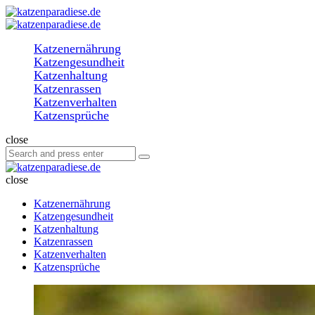
Menu
Search
katzenparadiese.de
Menu
Katzenernährung
Katzengesundheit
Katzenhaltung
Katzenrassen
Katzenverhalten
Katzensprüche
Search
close
Search
Search
for:
katzenparadiese.de
close
Katzenernährung
Katzengesundheit
Katzenhaltung
Katzenrassen
Katzenverhalten
Katzensprüche