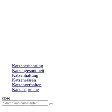
Menu
Search
katzenparadiese.de
Menu
Katzenernährung
Katzengesundheit
Katzenhaltung
Katzenrassen
Katzenverhalten
Katzensprüche
Search
close
Search
Search
for: