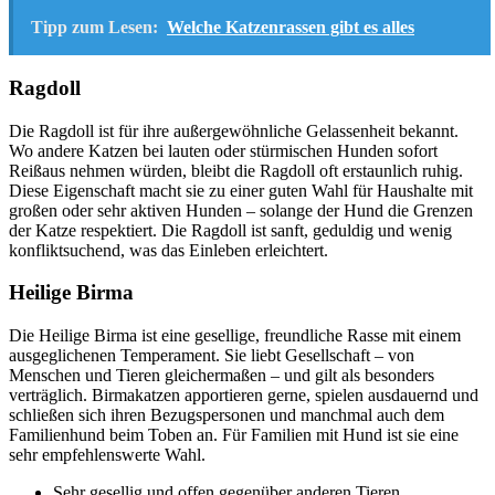
Tipp zum Lesen:
Welche Katzenrassen gibt es alles
Ragdoll
Die Ragdoll ist für ihre außergewöhnliche Gelassenheit bekannt.
Wo andere Katzen bei lauten oder stürmischen Hunden sofort
Reißaus nehmen würden, bleibt die Ragdoll oft erstaunlich ruhig.
Diese Eigenschaft macht sie zu einer guten Wahl für Haushalte mit
großen oder sehr aktiven Hunden – solange der Hund die Grenzen
der Katze respektiert. Die Ragdoll ist sanft, geduldig und wenig
konfliktsuchend, was das Einleben erleichtert.
Heilige Birma
Die Heilige Birma ist eine gesellige, freundliche Rasse mit einem
ausgeglichenen Temperament. Sie liebt Gesellschaft – von
Menschen und Tieren gleichermaßen – und gilt als besonders
verträglich. Birmakatzen apportieren gerne, spielen ausdauernd und
schließen sich ihren Bezugspersonen und manchmal auch dem
Familienhund beim Toben an. Für Familien mit Hund ist sie eine
sehr empfehlenswerte Wahl.
Sehr gesellig und offen gegenüber anderen Tieren