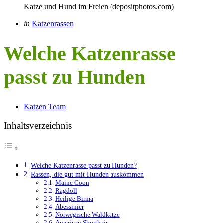
Katze und Hund im Freien (depositphotos.com)
Categories
Posted
in
Katzenrassen
in
Welche Katzenrasse
passt zu Hunden
Posted
Katzen Team
by
Inhaltsverzeichnis
Welche Katzenrasse passt zu Hunden?
Rassen, die gut mit Hunden auskommen
Maine Coon
Ragdoll
Heilige Birma
Abessinier
Norwegische Waldkatze
American Shorthair