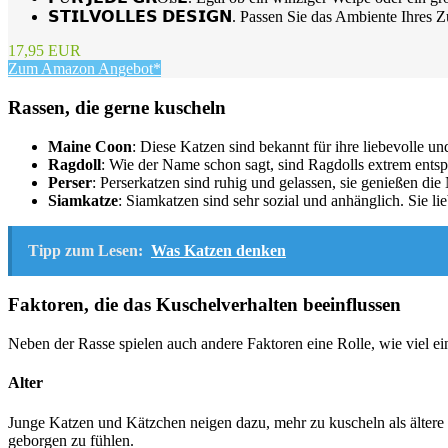
𝗦𝗧𝗜𝗟𝗩𝗢𝗟𝗟𝗘𝗦 𝗗𝗘𝗦𝗜𝗚𝗡. Passen Sie das Ambiente Ihres 
17,95 EUR
Zum Amazon Angebot*
Rassen, die gerne kuscheln
Maine Coon
: Diese Katzen sind bekannt für ihre liebevolle un
Ragdoll
: Wie der Name schon sagt, sind Ragdolls extrem entsp
Perser
: Perserkatzen sind ruhig und gelassen, sie genießen d
Siamkatze
: Siamkatzen sind sehr sozial und anhänglich. Sie li
Tipp zum Lesen:
Was Katzen denken
Faktoren, die das Kuschelverhalten beeinflussen
Neben der Rasse spielen auch andere Faktoren eine Rolle, wie viel ein
Alter
Junge Katzen und Kätzchen neigen dazu, mehr zu kuscheln als ältere K
geborgen zu fühlen.