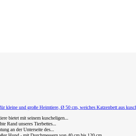
für kleine und große Heimtiere, Ø 50 cm, weiches Katzenbett aus kusc
ere bietet mit seinem kuscheligen...
öhte Rand unseres Tierbettes...
tung an der Unterseite des...
großer Hund - mit Durchmessern von 40 cm bis 120 cm...