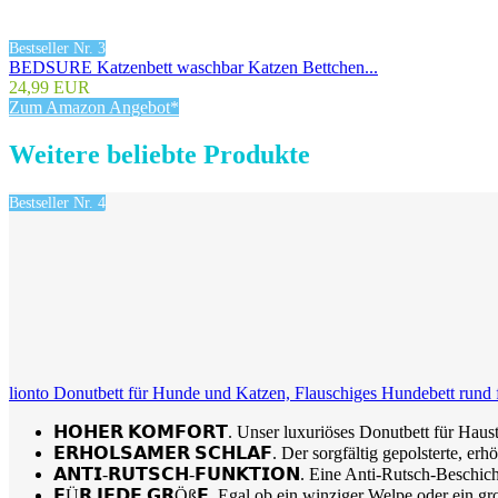
Bestseller Nr. 3
BEDSURE Katzenbett waschbar Katzen Bettchen...
24,99 EUR
Zum Amazon Angebot*
Weitere beliebte Produkte
Bestseller Nr. 4
lionto Donutbett für Hunde und Katzen, Flauschiges Hundebett rund 
𝗛𝗢𝗛𝗘𝗥 𝗞𝗢𝗠𝗙𝗢𝗥𝗧. Unser luxuriöses Donutbett für Hausti
𝗘𝗥𝗛𝗢𝗟𝗦𝗔𝗠𝗘𝗥 𝗦𝗖𝗛𝗟𝗔𝗙. Der sorgfältig gepolsterte, erh
𝗔𝗡𝗧𝗜-𝗥𝗨𝗧𝗦𝗖𝗛-𝗙𝗨𝗡𝗞𝗧𝗜𝗢𝗡. Eine Anti-Rutsch-Beschich
𝗙Ü𝗥 𝗝𝗘𝗗𝗘 𝗚𝗥Öß𝗘. Egal ob ein winziger Welpe oder ein 