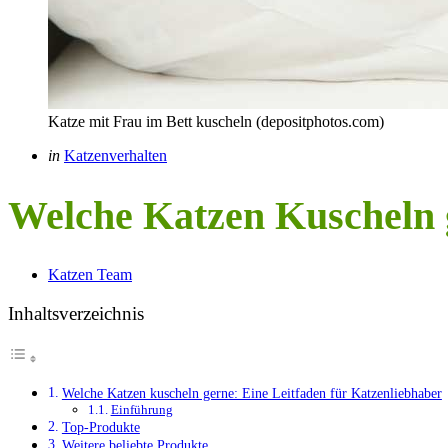
Katze mit Frau im Bett kuscheln (depositphotos.com)
Categories
Posted
in
Katzenverhalten
in
Welche Katzen Kuscheln 
Posted
Katzen Team
by
Inhaltsverzeichnis
Welche Katzen kuscheln gerne: Eine Leitfaden für Katzenliebhaber
Einführung
Top-Produkte
Weitere beliebte Produkte