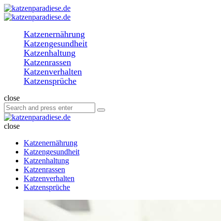
Menu
Search
katzenparadiese.de
Menu
Katzenernährung
Katzengesundheit
Katzenhaltung
Katzenrassen
Katzenverhalten
Katzensprüche
Search
close
Search
Search
for:
katzenparadiese.de
close
Katzenernährung
Katzengesundheit
Katzenhaltung
Katzenrassen
Katzenverhalten
Katzensprüche