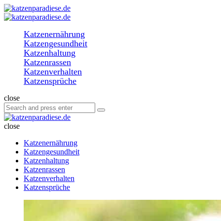
Menu
Search
katzenparadiese.de
Menu
Katzenernährung
Katzengesundheit
Katzenhaltung
Katzenrassen
Katzenverhalten
Katzensprüche
Search
close
Search
Search
for:
katzenparadiese.de
close
Katzenernährung
Katzengesundheit
Katzenhaltung
Katzenrassen
Katzenverhalten
Katzensprüche