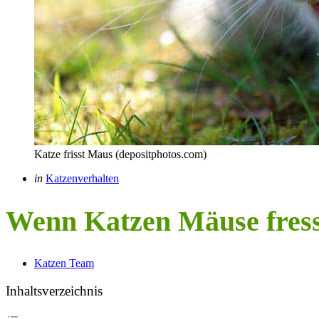
Katze frisst Maus (depositphotos.com)
Categories
Posted
in
Katzenverhalten
in
Wenn Katzen Mäuse fres
Posted
Katzen Team
by
Inhaltsverzeichnis