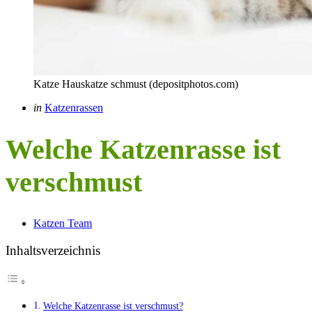
Katze Hauskatze schmust (depositphotos.com)
Categories
Posted
in
Katzenrassen
in
Welche Katzenrasse ist
verschmust
Posted
Katzen Team
by
Inhaltsverzeichnis
Welche Katzenrasse ist verschmust?