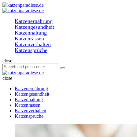
Menu
Search
katzenparadiese.de
Menu
Katzenernährung
Katzengesundheit
Katzenhaltung
Katzenrassen
Katzenverhalten
Katzensprüche
Search
close
Search
Search
for:
katzenparadiese.de
close
Katzenernährung
Katzengesundheit
Katzenhaltung
Katzenrassen
Katzenverhalten
Katzensprüche