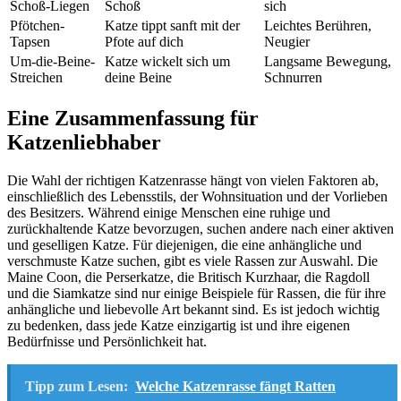
Schoß-Liegen
Schoß
sich
Pfötchen-
Katze tippt sanft mit der
Leichtes Berühren,
Tapsen
Pfote auf dich
Neugier
Um-die-Beine-
Katze wickelt sich um
Langsame Bewegung,
Streichen
deine Beine
Schnurren
Eine Zusammenfassung für
Katzenliebhaber
Die Wahl der richtigen Katzenrasse hängt von vielen Faktoren ab,
einschließlich des Lebensstils, der Wohnsituation und der Vorlieben
des Besitzers. Während einige Menschen eine ruhige und
zurückhaltende Katze bevorzugen, suchen andere nach einer aktiven
und geselligen Katze. Für diejenigen, die eine anhängliche und
verschmuste Katze suchen, gibt es viele Rassen zur Auswahl. Die
Maine Coon, die Perserkatze, die Britisch Kurzhaar, die Ragdoll
und die Siamkatze sind nur einige Beispiele für Rassen, die für ihre
anhängliche und liebevolle Art bekannt sind. Es ist jedoch wichtig
zu bedenken, dass jede Katze einzigartig ist und ihre eigenen
Bedürfnisse und Persönlichkeit hat.
Tipp zum Lesen:
Welche Katzenrasse fängt Ratten