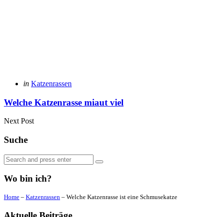
Posted
in
Katzenrassen
in
Welche Katzenrasse miaut viel
Next Post
Suche
Search
Search
for:
Wo bin ich?
Home
–
Katzenrassen
–
Welche Katzenrasse ist eine Schmusekatze
Aktuelle Beiträge