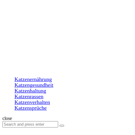
Menu
Search
katzenparadiese.de
Menu
Katzenernährung
Katzengesundheit
Katzenhaltung
Katzenrassen
Katzenverhalten
Katzensprüche
Search
close
Search
Search
for: