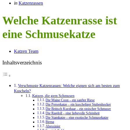
Categories
Posted
in
Katzenrassen
in
Welche Katzenrasse ist
eine Schmusekatze
Posted
Katzen Team
by
Inhaltsverzeichnis
Verschmuste Katzenrassen: Welche eignen sich am besten zum
Kuscheln?
Katzen, die gern Schmusen
Die Maine Coon – ein sanfter Riese
Die Perserkatze – ein kuscheliger Stubenhocker
Die Britisch Kurzhaar – ein stoischer Schmuser
Die Ragdoll – eine liebevolle Schönheit
Die Siamkatze – eine exotische Schmusekatze
Birma
Abessinier