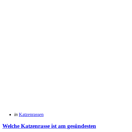
Posted
in
Katzenrassen
in
Welche Katzenrasse ist am gesündesten